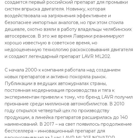
создается первый российский препарат для промывки
систем впрыска двигателя. Новинку, которая
воздействовала на загрязнения эффективнее и
безопаснее импортных аналогов, но при этом стоила
дешевле, охотно взяли в работу владельцы челябинских
автосервисов. В это же время Лаврики реанимируют
хорошо известную в советское время, но
недооцененную технологию раскоксовывания двигателя
и создают легендарный препарат LAVR ML202.
С начала 2000-х компания работала над созданием
новых препаратов и активно покоряла рынок.
Публикации в ведущих автожурналах страны,
постоянная модернизация производства и тяга к
экспериментам привели к тому, что бренд LAVR получил
признание среди миллионов автомобилистов. В 2010
году открылся четвертый цех по производству
продукции, а линейка препаратов расширилась до 140
наименований. В 2017 – на свет появилось продолжение
бестселлера – инновационный препарат для
раскоксовывания за 1 час LAVR ML203 NOVATOR.