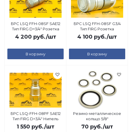
БРС LSQ FFH-08SF SAE12
БРС LSQ FFH-08SF G3/4
Тип FIRG D=3/4" Розетка
Тип FIRG Розетка
4 200
руб.
/шт
4 100
руб.
/шт
В корзину
В корзину
БРС LSQ-FFH-08PF SAE12
Резино-металлическое
Тип FIRG D=3/4" Нипель
кольцо 5/8"
1 550
руб.
/шт
70
руб.
/шт