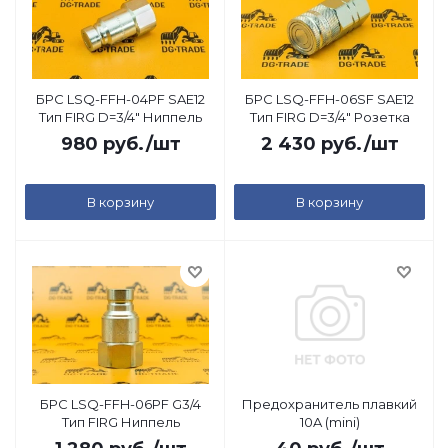
БРС LSQ-FFH-04PF SAE12
БРС LSQ-FFH-06SF SAE12
Тип FIRG D=3/4" Ниппель
Тип FIRG D=3/4" Розетка
980
руб.
/шт
2 430
руб.
/шт
В корзину
В корзину
БРС LSQ-FFH-06PF G3/4
Предохранитель плавкий
Тип FIRG Ниппель
10A (mini)