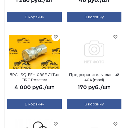
1 280
руб.
/шт
40
руб.
/шт
В корзину
В корзину
БРС LSQ-FFH-08SF G1 Тип
Предохранитель плавкий
FIRG Розетка
40A (maxi)
4 000
руб.
/шт
170
руб.
/шт
В корзину
В корзину