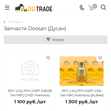
0
Запчасти
Запчасти Doosan (Дусан)
Фильтр
БРС LSQ-FFH-03PF SAE08
БРС LSQ FFH-04PF G3/4
Тип FIRG D=1/2" Ниппель
Тип FIRG Ниппель (24,5мм)
1 100
руб.
/шт
1 300
руб.
/шт