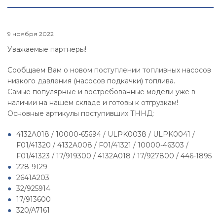
9 ноября 2022
Уважаемые партнеры!
Сообщаем Вам о новом поступлении топливных насосов
низкого давления (насосов подкачки) топлива.
Самые популярные и востребованные модели уже в
наличии на нашем складе и готовы к отгрузкам!
Основные артикулы поступивших ТННД:
4132A018 / 10000-65694 / ULPK0038 / ULPK0041 /
F01/41320 / 4132A008 / F01/41321 / 10000-46303 /
F01/41323 / 17/919300 / 4132A018 / 17/927800 / 446-1895
228-9129
2641A203
32/925914
17/913600
320/A7161