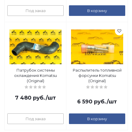
Под заказ
В корзину
Патрубок системы
Распылитель топливной
охлаждения Komatsu
форсунки Komatsu
(Original)
(Original)
7 480
руб.
/шт
6 590
руб.
/шт
Под заказ
В корзину