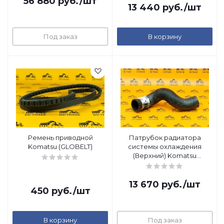
56 880
руб.
/шт
13 440
руб.
/шт
Под заказ
В корзину
Ремень приводной
Патрубок радиатора
Komatsu (GLOBELT)
системы охлаждения
(Верхний) Komatsu
(Original)
13 670
руб.
/шт
450
руб.
/шт
В корзину
Под заказ